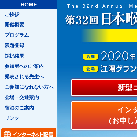
HOME
ご挨拶
開催概要
プログラム
演題登録
採択結果
参加者へのご案内
発表される先生へ
新型
ご参加になれない方へ
会場・交通案内
宿泊のご案内
イン
リンク
（お申し