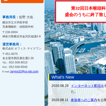
第32回日本喉頭
盛会のうちに終了致
事務局長：
佐野 大佑
横浜市立大学医学部
耳鼻咽喉科・頭頸部外科
〒236-0004
神奈川県横浜市金沢区福浦3-9
運営事務局：
株式会社 オフィス･テイクワン
〒451-0075
名古屋市西区康生通2-26
052-508-8510
TEL :
052-508-8540
FAX :
larynx32@cs-oto.com
E-mail:
What's New
2020.08.28
インターネット配信を
た。
2020.08.11
参加者へのご案内
を公