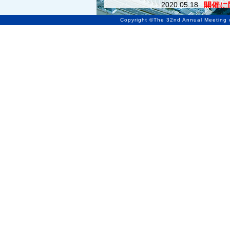
2020.05.18
開催に
を更新
Copyright ©The 32nd Annual Meeting of
（13:30時点）
2020.02.28
開催に関するご案内
ました。（18:30時
2020.02.27
開催に関するご案内
ました。（17:00時
2020.02.14
参加者の皆様へ、座長
開いたしました。
2020.02.10
プログラム
を公開いた
2019.12.23
採択結果
を公開いたし
2019.12.02
日本頭頸部がん支持療
込み
を開始しました。
2019.11.18
演題募集
を締め切りま