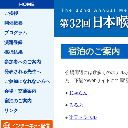
HOME
ご挨拶
開催概要
プログラム
演題登録
宿泊のご案内
採択結果
参加者へのご案内
発表される先生へ
会場周辺には数多くのホテル
た、下記のwebサイトにて周
ご参加になれない方へ
会場・交通案内
●
じゃらん
宿泊のご案内
●
るるぶ
リンク
●
楽天トラベル