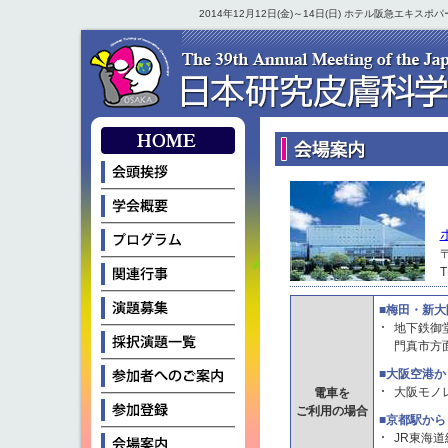
2014年12月12日(金)～14日(日) ホテル阪急エキ
T
■梅田・新大
地下鉄御
門真市方
■大阪空港か
大阪モノ
電車を
ご利用の場合
■京都駅から
JR東海