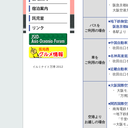
阪急京都
大阪空港
■地下鉄御
バスを
阪急京都線
ご利用の場合
各駅より
■中国自動
吹田出口
■名神高速道
車を
吹田出口
ご利用の場合
イルミナイト万博 2012
■近畿自動
吹田出口
■大阪国際
大阪モ
「万博
■関西国際空
南海電鉄
⇒地下鉄
空港より
「千里中
お越しの場合
⇒大阪モ