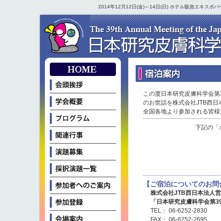
2014年12月12日(金)～14日(日) ホテル阪急エキ
この度日本研究皮膚科学会第
のお世話を株式会社JTB西
全国各地より参加される皆様
下記の「
【ご宿泊についてのお問
株式会社JTB西日本法人
「日本研究皮膚科学会第3
TEL： 06-6252-2830
FAX： 06-6252-2695