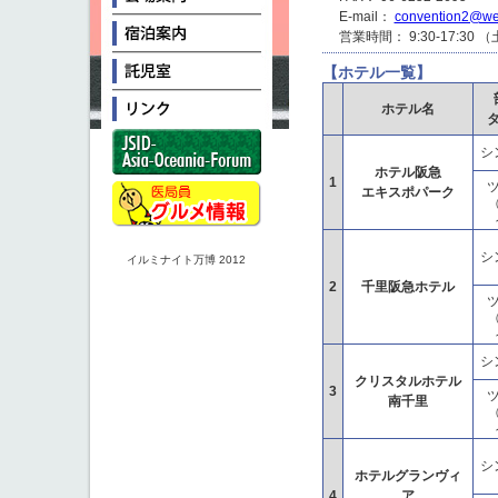
E-mail：
convention2@west
営業時間： 9:30-17:3
【ホテル一覧】
ホテル名
シ
ホテル阪急
1
エキスポパーク
（
シ
イルミナイト万博 2012
2
千里阪急ホテル
（
シ
クリスタルホテル
3
南千里
（
シ
ホテルグランヴィ
4
ア