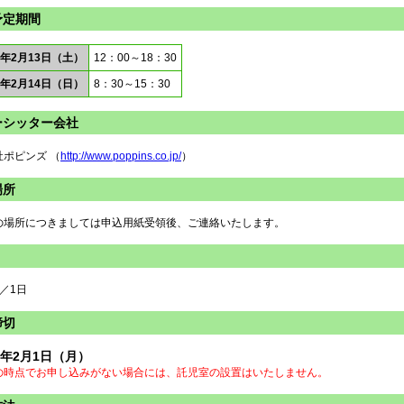
予定期間
8年2月13日（土）
12：00～18：30
8年2月14日（日）
8：30～15：30
ーシッター会社
社ポピンズ （
http://www.poppins.co.jp/
）
場所
の場所につきましては申込用紙受領後、ご連絡いたします。
円／1日
締切
8年2月1日（月）
の時点でお申し込みがない場合には、託児室の設置はいたしません。