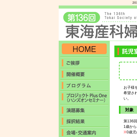
2
お子様
希望さ
い。
対象
第13
1歳か
※
0歳