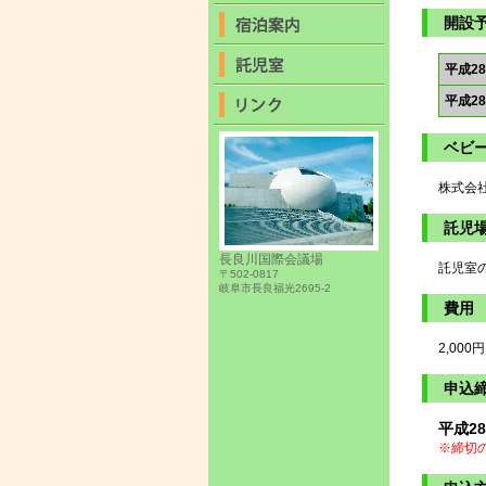
開設
平成2
平成2
ベビ
株式会
託児
長良川国際会議場
託児室
〒502-0817
岐阜市長良福光2695-2
費用
2,000
申込
平成2
※締切