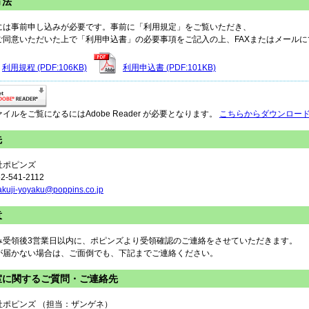
方法
には事前申し込みが必要です。事前に「利用規定」をご覧いただき、
ご同意いただいた上で「利用申込書」の必要事項をご記入の上、FAXまたはメール
利用規程 (PDF:106KB)
利用申込書 (PDF:101KB)
ァイルをご覧になるにはAdobe Reader が必要となります。
こちらからダウンロー
先
社ポピンズ
52-541-2112
akuji-yoyaku@poppins.co.jp
意
み受領後3営業日以内に、ポピンズより受領確認のご連絡をさせていただきます。
が届かない場合は、ご面倒でも、下記までご連絡ください。
室に関するご質問・ご連絡先
社ポピンズ （担当：ザンゲネ）