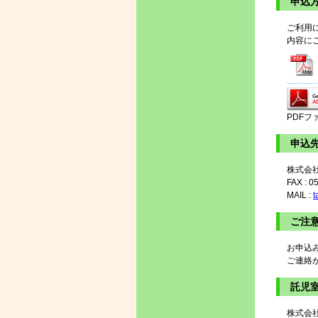
申込
ご利用
内容に
PDFフ
申込
株式会
FAX : 0
MAIL :
t
ご注
お申込
ご連絡
託児
株式会