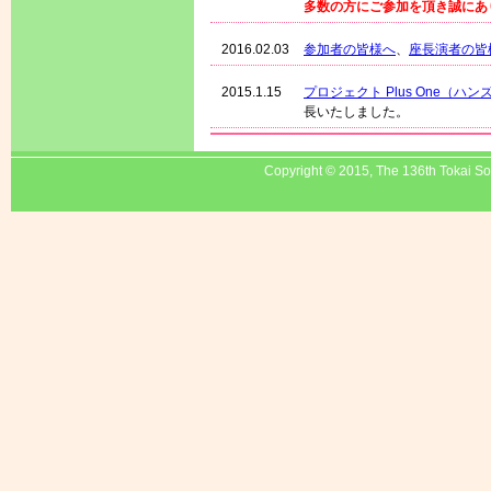
多数の方にご参加を頂き誠にあ
2016.02.03
参加者の皆様へ
、
座長演者の皆
2015.1.15
プロジェクト Plus One（ハ
長いたしました。
2015.12.25
プロジェクト Plus One（ハ
Copyright © 2015, The 136th Tokai Soci
長いたしました。
2015.12.14
プロジェクト Plus One（ハ
いたしました。
2015.12.14
採択結果
を公開いたしました。
2015.11.18
演題の登録
は締切らせていただ
多数のご応募ありがとうござい
2015.11.10
演題募集期間
を延長いたしまし
2015.10.30
プロジェクト Plus One（ハ
た。
2015.10.29
宿泊案内
、
託児室
を公開いたし