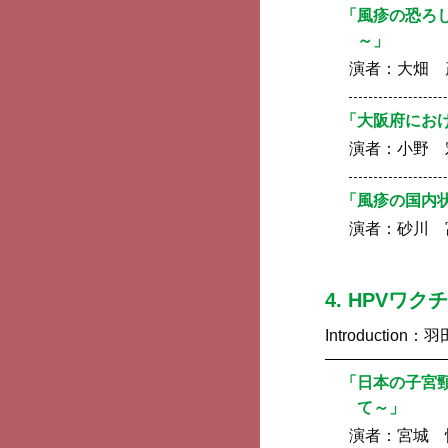
「風疹の恐ろ
～」
演者：
大畑 茂
「大阪府にお
演者：
小野 
「風疹の国内
演者：
砂川 
4. HPVワ
Introduction：
羽
「日本の子宮
て～」
演者：
宮城 