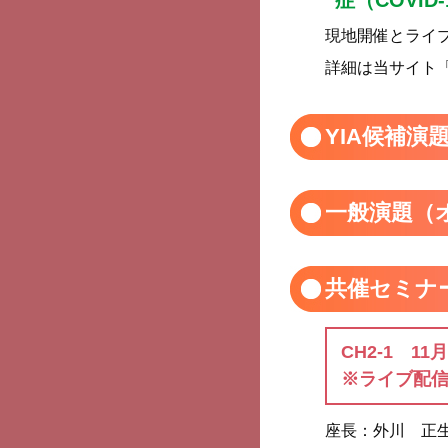
症（COVID
現地開催とライ
詳細は当サイト
YIA候補
一般演題（
共催セミナ
CH2-1 11
※ライブ配信
座長：
外川 正