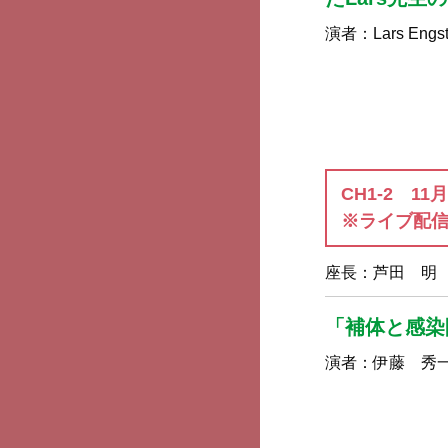
演者：
Lars Engs
CH1-2 11
※ライブ配信
座長：
芦田 明
「補体と感染
演者：
伊藤 秀