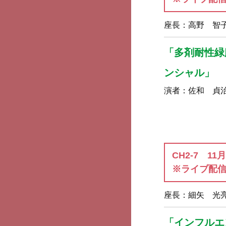
座長：
高野 智
「多剤耐性緑
ンシャル」
演者：
佐和 貞
CH2-7 11
※ライブ配
座長：
細矢 光
「インフルエ