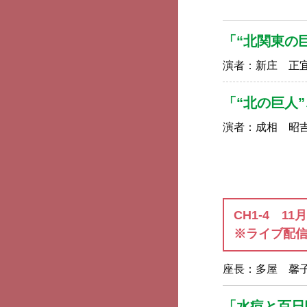
「“北関東の
演者：
新庄 正
「“北の巨人
演者：
成相 昭
CH1-4 11
※ライブ配
座長：
多屋 馨
「水痘と百日