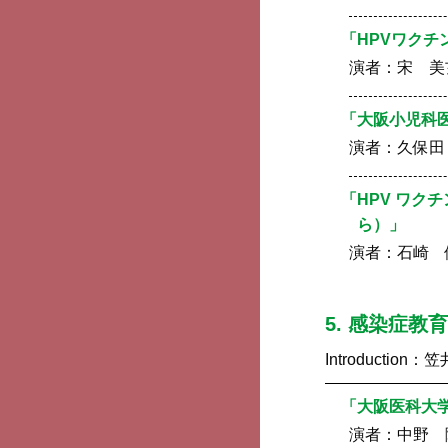
「HPVワク
演者：
宋 美
「大阪小児科
演者：
久保田
「HPV ワ
ら）」
演者：
石崎 
5. 感染症
Introduction：
笠
「大阪医科大
演者：
中野 