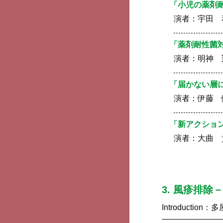
「小児の薬剤
演者：
宇田 
「薬剤耐性菌
演者：
明神 
「届かない層
演者：
伊藤 
「新アクショ
演者：
大曲 
3. 風疹排除
Introduction：
多