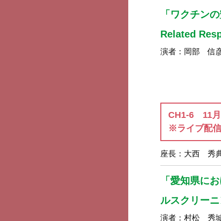
「ワクチンの安全
Related R
演者：
岡部 信
CH1-6 11
※ライブ配
座長：
大西 秀
「愛知県にお
ルスクリーニ
演者：
村松 秀