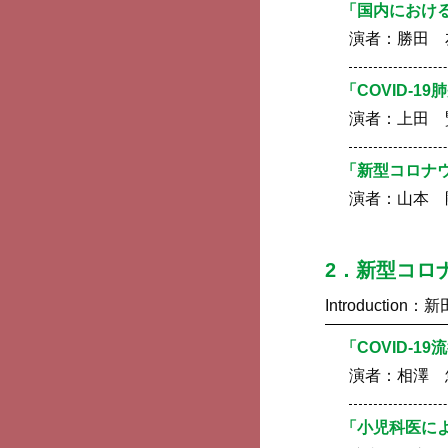
「国内における
演者：
勝田 
「COVID-1
演者：
上田 
「新型コロナ
演者：
山本 
2．新型コロ
Introduction：
新
「COVID-
演者：
相澤 
「小児科医に