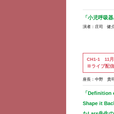
「小児呼吸器
演者：
庄司 健
CH1-1 11
※ライブ配信
座長：
中野 貴
「Definition 
Shape it
たLars先