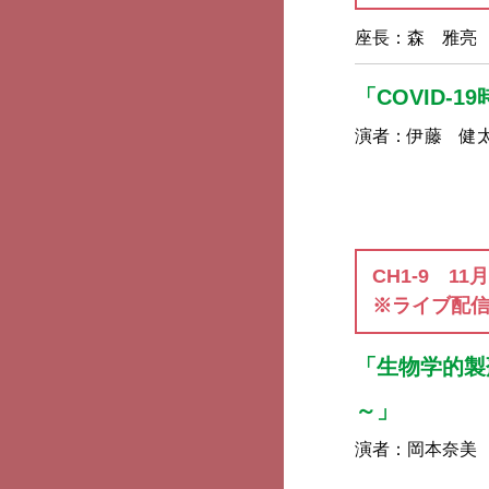
座長：
森 雅亮
「COVID-
演者：
伊藤 健
CH1-9 11
※ライブ配
「生物学的製
～」
演者：
岡本奈美