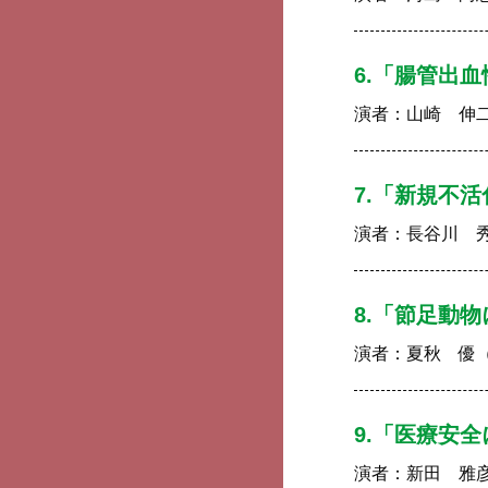
6.「腸管出
演者：
山崎 伸
7.「新規不
演者：
長谷川 
8.「節足動
演者：
夏秋 優
9.「医療安
演者：
新田 雅