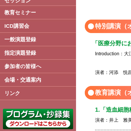
セッション
教育セミナー
特別講演（
ICD講習会
一般演題登録
「医療分野にお
指定演題登録
Introduction：
大
参加者の皆様へ
演者：河添 悦
会場・交通案内
教育講演（
リンク
1.「造血細
演者：
井上 雅