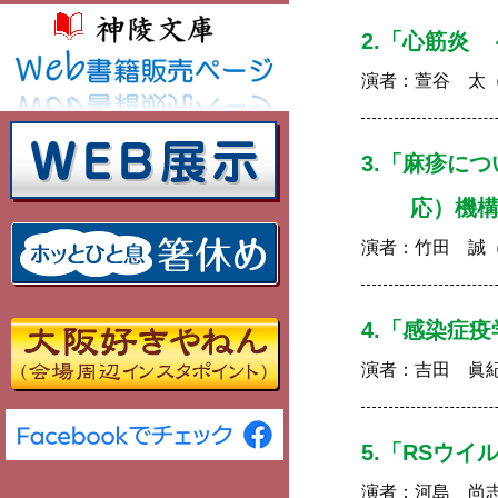
2.「心筋炎
演者：
萱谷 太
3.「麻疹に
応）機
演者：
竹田 誠
4.「感染症
演者：
吉田 眞
5.「RSウ
演者：
河島 尚