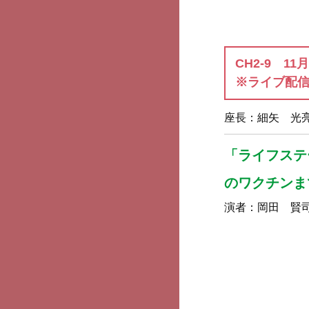
CH2-9 11
※ライブ配
座長：
細矢 光
「ライフステ
のワクチンま
演者：
岡田 賢