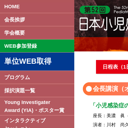
HOME
会長挨拶
学会概要
WEB参加登録
単位WEB取得
日程表（1
プログラム
会長講演（
採択演題一覧
Young Investigater
「小児感染症
Award (YIA)・ポスター賞
座長：
美濃 眞
インタラクティブ
演者：
川村 尚