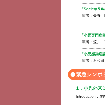
「Society 
演者：
矢野 
「小児専門病
演者：
笠井 
「小児感染症
演者：
石和田
緊急シンポ
1．小児外来
Introduction：
尾