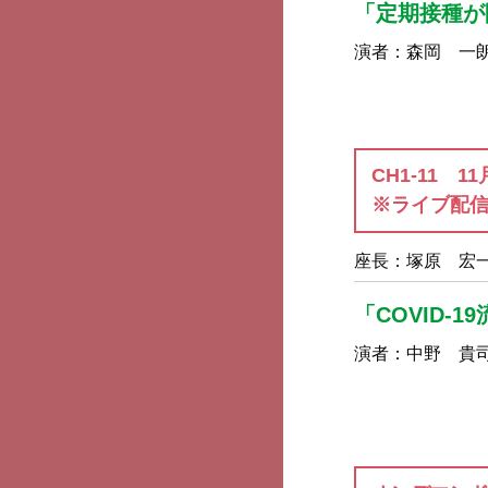
「定期接種が開
演者：
森岡 一
CH1-11 1
※ライブ配
座長：
塚原 宏
「COVID
演者：
中野 貴