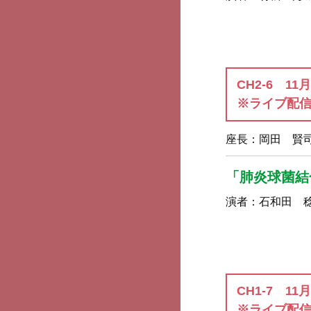
CH2-6 11
※ライブ配
座長：
岡田 賢
「肺炎球菌結
演者：
石和田 
CH1-7 11
※ライブ配