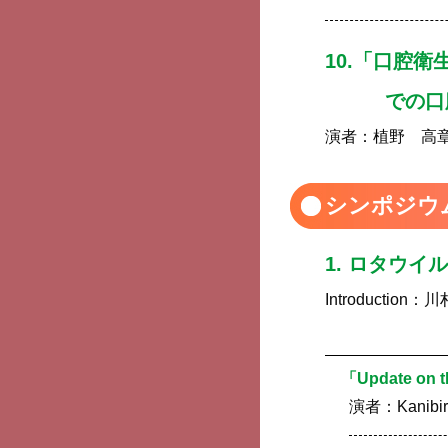
10.「口腔
での口
演者：
植野 高
シンポジウ
1. ロタウ
Introduction：
川
「Update on t
演者：
Kanibi