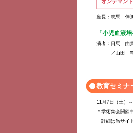
オンデマン
座長：
志馬 伸
「小児血液培
演者：
日馬 由
／山田 
教育セミナーBa
11月7日（土）
＊学術集会開催
詳細は当サイ