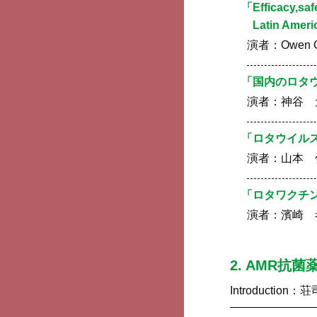
「Efficacy,saf
Latin Amer
演者：
Owen C
「国内のロタ
演者：
神谷 
「ロタウイル
演者：
山本 
「ロタワクチン
演者：
濱崎 
2. AMR抗
Introduction：
荘