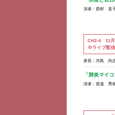
演者：
西村 直
CH2-4 11
※ライブ配信
座長：
河島 尚
「肺炎マイコ
演者：
渡邉 秀