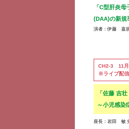
「C型肝炎母
(DAA)の新
演者：
伊藤 嘉
CH2-3 11
※ライブ配
「佐藤 吉壮
～小児感染
座長：
岩田 敏