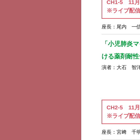
CH1-5 11
※ライブ配
座長：
尾内 一
「小児肺炎マイ
ける薬剤耐性
演者：
大石 智
CH2-5 11
※ライブ配
座長：
宮﨑 千