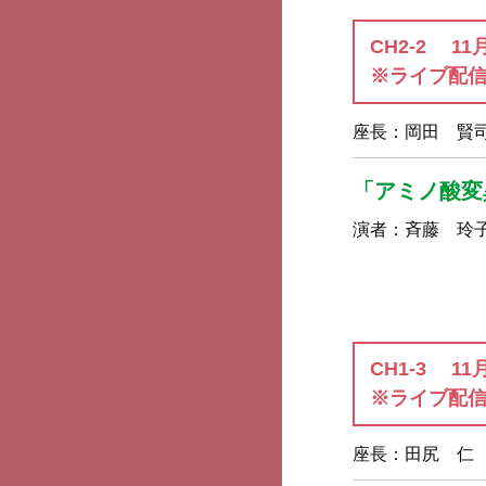
CH2-2 11
※ライブ配
座長：
岡田 賢
「アミノ酸変
演者：
斉藤 玲
CH1-3 11
※ライブ配信
座長：
田尻 仁