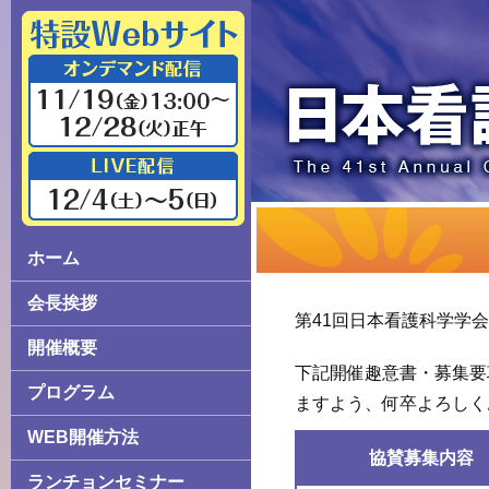
ホーム
会長挨拶
第41回日本看護科学学
開催概要
下記開催趣意書・募集要
プログラム
ますよう、何卒よろしく
WEB開催方法
協賛募集内容
ランチョンセミナー