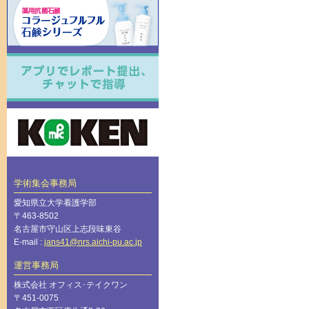
学術集会事務局
愛知県立大学看護学部
〒463-8502
名古屋市守山区上志段味東谷
E-mail :
jans41@nrs.aichi-pu.ac.jp
運営事務局
株式会社 オフィス･テイクワン
〒451-0075