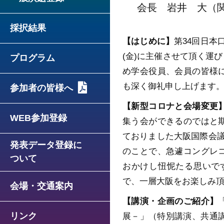
会長 岩井 大（
採択結果
【はじめに】
第34回日本
(金)に主催させて頂く運
プログラム
め学会役員、会員の皆様
も深く御礼申し上げます
参加者の皆様へ
【新型コロナと会場変更
WEB参加登録
集う会ができるのではと
ておりました大阪国際会
発表データ登録に
のことで、急遽コングレ
ついて
おかけし忸怩たる思いで
で、一層大阪をお楽しみ
会場・交通案内
【講演・企画のご紹介】
リンク
展－」（特別講演、共通