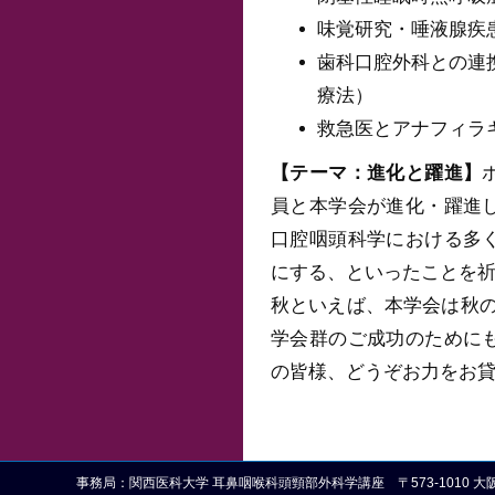
味覚研究・唾液腺疾
歯科口腔外科との連
療法）
救急医とアナフィラ
【テーマ：進化と躍進】
員と本学会が進化・躍進
口腔咽頭科学における多
にする、といったことを
秋といえば、本学会は秋
学会群のご成功のために
の皆様、どうぞお力をお
事務局：関西医科大学 耳鼻咽喉科頭頸部外科学講座 〒573-1010 大