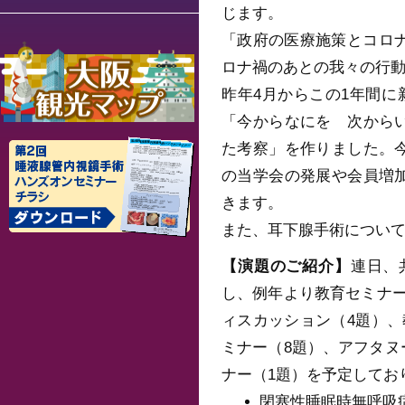
じます。
「政府の医療施策とコロ
ロナ禍のあとの我々の行
昨年4月からこの1年間
「今からなにを 次から
た考察」を作りました。
の当学会の発展や会員増
きます。
また、耳下腺手術につい
【演題のご紹介】
連日、
し、例年より教育セミナ
ィスカッション（4題）
ミナー（8題）、アフタヌ
ナー（1題）を予定してお
閉塞性睡眠時無呼吸