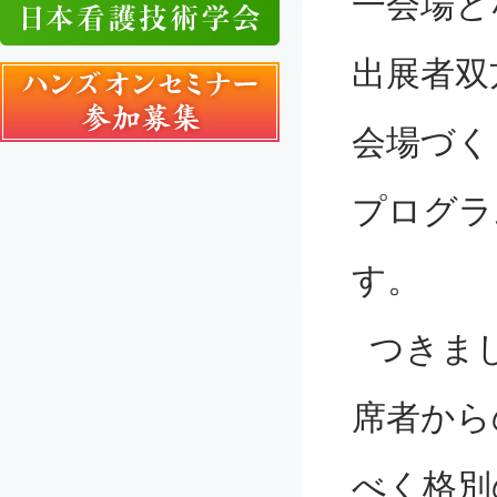
一会場と
出展者双
会場づく
プログラ
す。
つきま
席者から
べく格別