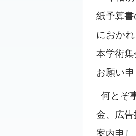
紙予算書
におかれ
本学術集
お願い申
何とぞ
金、広告
案内申し