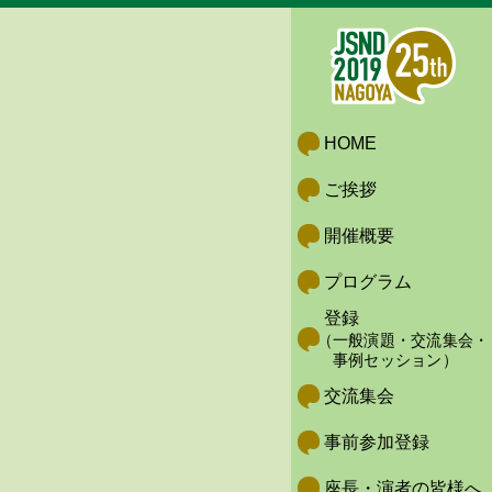
HOME
ご挨拶
開催概要
プログラム
登録
（一般演題・交流集会・
事例セッション）
交流集会
事前参加登録
座長・演者の皆様へ